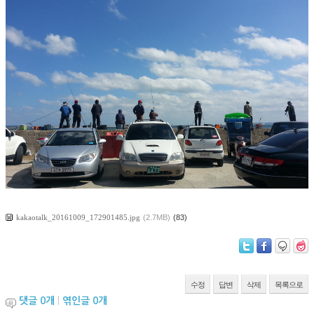
kakaotalk_20161009_172901485.jpg
(2.7MB)
(83)
수정
답변
삭제
목록으로
댓글
0
개
|
엮인글
0
개