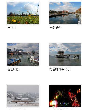
포스코
포항 운하
동빈내항
영일대 해수욕장