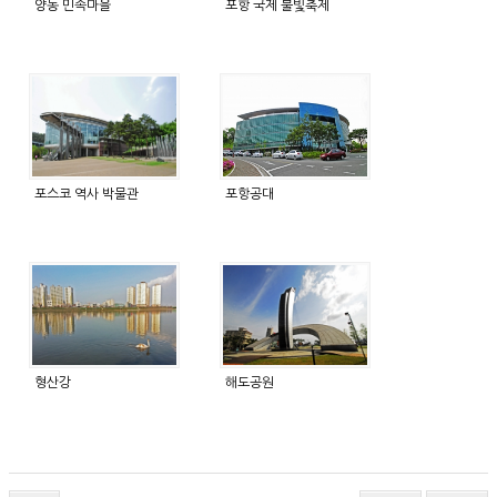
양동 민속마을
포항 국제 불빛축제
포스코 역사 박물관
포항공대
형산강
해도공원