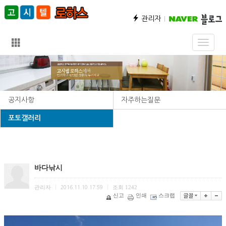
관리자
Toggle
naviga
공지사항
자주하는질문
포토갤러리
바다낚시
관리자
조회
1242
|
2016.11.10 17:59
|
신고
인쇄
스크랩