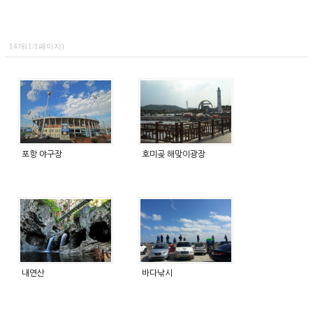
14개(1/1페이지)
포항 야구장
호미곶 해맞이광장
내연산
바다낚시